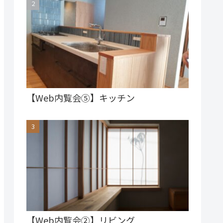
【Web内覧会⑤】キッチン
【Web内覧会②】リビング