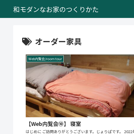
和モダンなお家のつくりかた
オーダー家具
Web内覧会/room tour
【Web内覧会⑩】 寝室
はじめに ご訪問ありがとうございます。じょりぱです。 2022