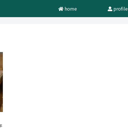
home
profile
年