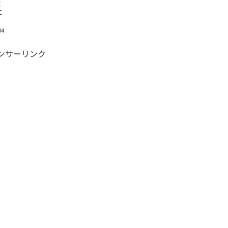
建
に
04
ンサーリンク