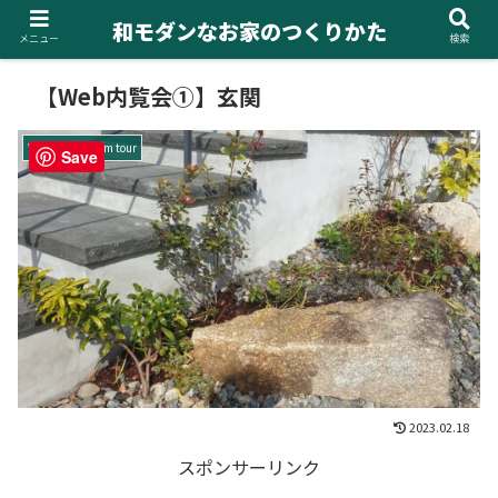
和モダンなお家のつくりかた
メニュー
検索
【Web内覧会①】玄関
Web内覧会/room tour
Save
2023.02.18
スポンサーリンク