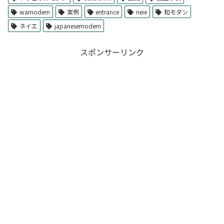
wamodern
実例
entrance
neie
和モダン
ネイエ
japanesemodern
スポンサーリンク