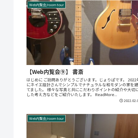
Web内覧会/room tour
【Web内覧会⑨】 書斎
はじめに ご訪問ありがとうございます。じょりぱです。 2022
にネイエ設計さんでシンプルでナチュラルな和モダンの家を
てました。 様々な写真と共にこだわりポイントの紹介や大切
した考え方などをご紹介いたします。 ReadMore...
2022.02.
Web内覧会/room tour