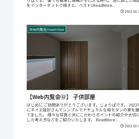
りぱです。 誰でも簡単に情報が手に入る時代。 逆に欲しい商
をインターネットで探すと、ベスト1ReadMore...
2022.02.
Web内覧会/room tour
【Web内覧会⑫】 子供部屋
はじめに ご訪問ありがとうございます。じょりぱです。 2022
にネイエ設計さんでシンプルでナチュラルな和モダンの家を
てました。 様々な写真と共にこだわりポイントの紹介や大切
した考え方などをご紹介いたします。 ReadMore...
2022.02.