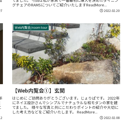
品
てました。 今回は私が家具で一番最初に導入を決めたダイニン
グチェアのRAMSについてご紹介いたしますReadMore...
27
2022.02.20
Web内覧会/room tour
【Web内覧会①】玄関
年
はじめに ご訪問ありがとうございます。じょりぱです。 2022年
建
にネイエ設計さんでシンプルでナチュラルな和モダンの家を建
に
てました。 様々な写真と共にこだわりポイントの紹介や大切に
した考え方などをご紹介いたします。 ReadMore...
12
2022.02.08