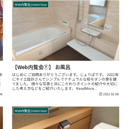
Web内覧会/room tour
【Web内覧会⑦】 お風呂
年
はじめに ご訪問ありがとうございます。じょりぱです。 2022年
建
にネイエ設計さんでシンプルでナチュラルな和モダンの家を建
に
てました。 様々な写真と共にこだわりポイントの紹介や大切に
した考え方などをご紹介いたします。 ReadMore...
06
2022.02.06
Web内覧会/room tour