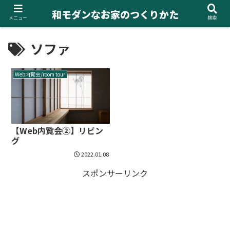
和モダンなお家のつくりかた
メニュー
検索
ソファ
Web内覧会/room tour
【Web内覧会②】リビン
グ
2022.01.08
スポンサーリンク