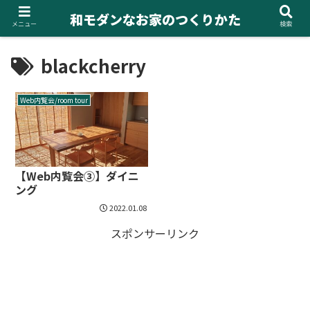
和モダンなお家のつくりかた
メニュー
検索
blackcherry
Web内覧会/room tour
【Web内覧会③】ダイニ
ング
2022.01.08
スポンサーリンク