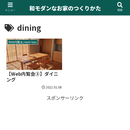
和モダンなお家のつくりかた
メニュー
検索
dining
Web内覧会/room tour
【Web内覧会③】ダイニ
ング
2022.01.08
スポンサーリンク