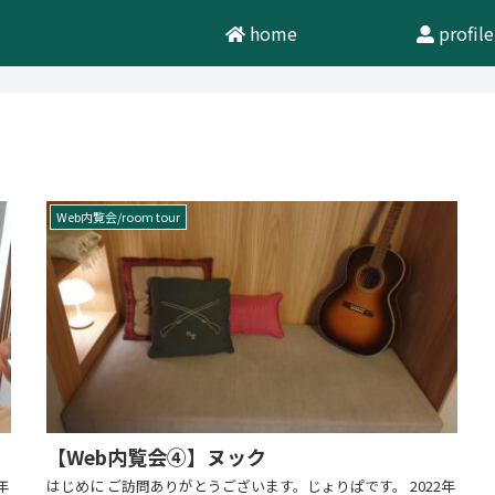
home
profile
Web内覧会/room tour
【Web内覧会④】ヌック
年
はじめに ご訪問ありがとうございます。じょりぱです。 2022年