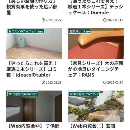
【美しい空間の作り方】
【迷ったらこれを買え！
視覚効果を使った広い部
厳選１本シリーズ】テッシ
屋
ュケース：Duende
2022.03.27
2022.03.11
おススメのアイテム/items
家具/Furniture
【迷ったらこれを買え！
【家具シリーズ】木の座面
厳選１本シリーズ】ゴミ
が心地良いダイニングチ
箱：ideacoのtublor
ェア：RAMS
2022.02.27
2022.02.20
Web内覧会/room tour
Web内覧会/room tour
【Web内覧会⑫】 子供部
【Web内覧会①】玄関