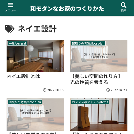
和モダンなお家のつくりかた
メニュー
検索
ネイエ設計
一般/general
間取りの考察/floor plan
ネイエ設計とは
【美しい空間の作り方】
光の性質を考える
2022.08.15
2022.04.23
間取りの考察/floor plan
おススメのアイテム/items